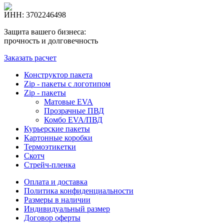
ИНН:
3
7
0
2
2
4
6
4
9
8
Защита вашего бизнеса:
прочность и долговечность
Заказать расчет
Конструктор пакета
Zip - пакеты с логотипом
Zip - пакеты
Матовые EVA
Прозрачные ПВД
Комбо EVA/ПВД
Курьерские пакеты
Картонные коробки
Термоэтикетки
Скотч
Стрейч-пленка
Оплата и доставка
Политика конфиденциальности
Размеры в наличии
Индивидуальный размер
Договор оферты