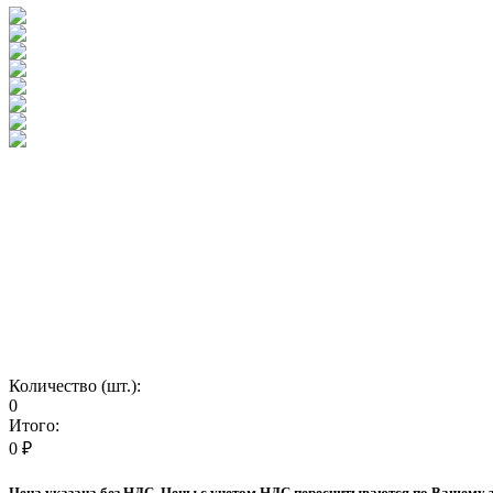
Количество (шт.):
0
Итого:
0
₽
Цена указана без НДС. Цены с учетом НДС пересчитываются по Вашему 