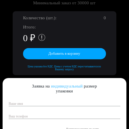
Минимальный заказ от 30000 шт
Количество (шт.):
0
Итого:
0
₽
Добавить в корзину
Цена указана без НДС. Цены с учетом НДС пересчитываются по
Вашему запросу
Заявка на
индивидуальный
размер
упаковки
Нажимая на кнопку, вы даете